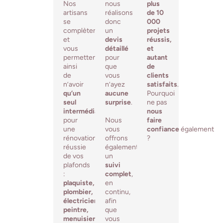
Nos
nous
plus
artisans
réalisons
de 10
se
donc
000
complètent
un
projets
et
devis
réussis,
vous
détaillé
et
permettent
pour
autant
ainsi
que
de
de
vous
clients
n’avoir
n’ayez
satisfaits
.
qu’un
aucune
Pourquoi
seul
surprise
.
ne pas
intermédiaire
nous
pour
Nous
faire
une
vous
confiance
également
rénovation
offrons
?
réussie
également
de vos
un
plafonds
suivi
:
complet
,
plaquiste,
en
plombier,
continu,
électricien,
afin
peintre,
que
menuisier,
vous