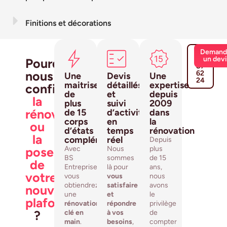
Finitions et décorations
03
Demand
26
un dev
Pourquoi
87
nous
62
Une
Devis
Une
24
maitrise
détaillés
expertise
confier
de
et
depuis
la
plus
suivi
2009
rénovation
de 15
d’activité
dans
corps
en
la
ou
d’états
temps
rénovation
la
complémentaires
réel
Depuis
pose
Avec
Nous
plus
BS
sommes
de 15
de
Entreprise,
là pour
ans,
votre
vous
vous
nous
obtiendrez
satisfaire
avons
nouveau
une
et
le
plafond
rénovation
répondre
privilège
?
clé en
à vos
de
main
.
besoins
,
compter