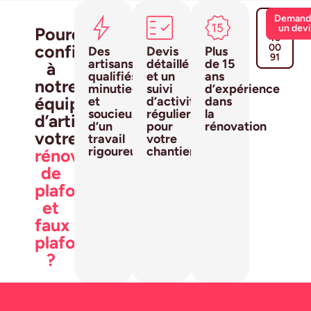
03
Demand
10
un dev
Pourquoi
45
confier
00
Des
Devis
Plus
91
artisans
détaillé
de 15
à
qualifiés,
et un
ans
notre
minutieux
suivi
d’expérience
équipe
et
d’activité
dans
soucieux
régulier
la
d’artisans
d’un
pour
rénovation
votre
travail
votre
rigoureux
chantier
rénovation
de
plafonds
et
faux
plafonds
?