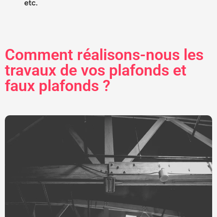
etc.
Comment réalisons-nous les
travaux de vos plafonds et
faux plafonds ?