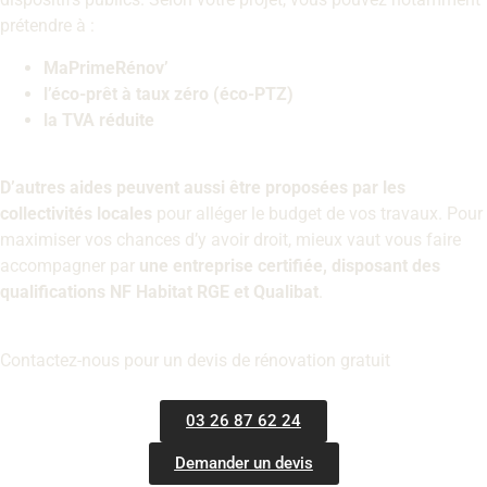
prétendre à :
MaPrimeRénov’
l’éco-prêt à taux zéro (éco-PTZ)
la TVA réduite
D’autres aides peuvent aussi être proposées par les
collectivités locales
pour alléger le budget de vos travaux. Pour
maximiser vos chances d’y avoir droit, mieux vaut vous faire
accompagner par
une entreprise certifiée, disposant des
qualifications NF Habitat RGE et Qualibat
.
Contactez-nous pour un devis de rénovation gratuit
03 26 87 62 24
Demander un devis