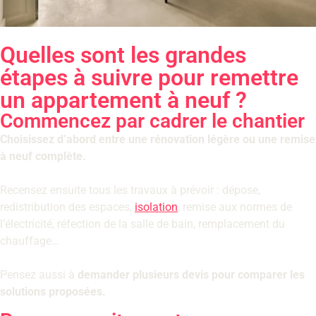
Quelles sont les grandes
étapes à suivre pour remettre
un appartement à neuf ?
Commencez par cadrer le chantier
Choisissez d’abord entre une rénovation légère ou une remise
à neuf complète.
Recensez ensuite tous les travaux à prévoir : dépose,
redistribution des espaces,
isolation
, remise aux normes de
l’électricité, réfection de la salle de bain, remplacement du
chauffage…
Pensez aussi à
demander plusieurs devis pour comparer les
solutions proposées.