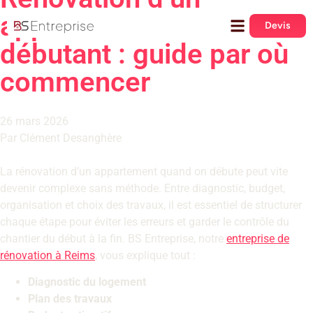
appartement en
Devis
débutant : guide par où
commencer
26 mars 2026
Par Clément Desanghère
La rénovation d’un appartement quand on débute peut vite
devenir complexe sans méthode. Entre diagnostic, budget,
organisation et choix des travaux, il est essentiel de structurer
chaque étape pour éviter les erreurs et garder le contrôle du
chantier du début à la fin. BS Entreprise, notre
entreprise de
rénovation à Reims
, vous explique tout :
Diagnostic du logement
Plan des travaux