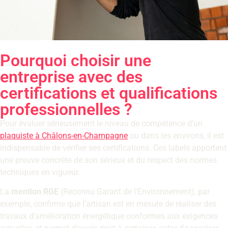
Pourquoi choisir une
entreprise avec des
certifications et qualifications
professionnelles ?
Pour évaluer sérieusement le niveau de compétence d’un
plaquiste à Châlons-en-Champagne
ou dans les environs, il est
indispensable de vérifier ses certifications. Ces labels apportent
une preuve concrète de son sérieux et du respect des normes
techniques en vigueur.
La
mention RGE
(Reconnu Garant de l’Environnement), par
exemple, confirme que l’artisan est en mesure de réaliser des
travaux d’amélioration énergétique conformes aux exigences