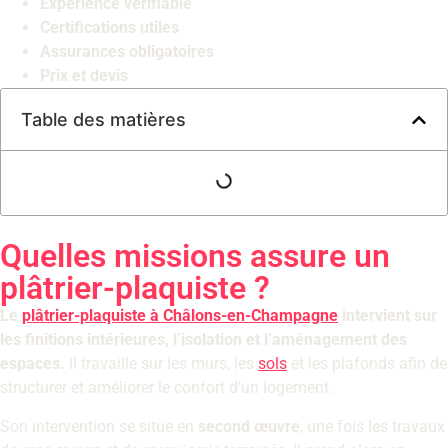
Expérience vérifiable
Certifications utiles
Assurances obligatoires
Prix et devis
Table des matières
Quelles missions assure un
plâtrier-plaquiste ?
Le
plâtrier-plaquiste à Châlons-en-Champagne
intervient sur
les finitions intérieures, l’isolation et l’aménagement des
espaces.
Il travaille sur les murs, les
sols
et les plafonds afin de
structurer et améliorer le confort d’un logement.
Son intervention se situe en
second œuvre
, une fois les travaux