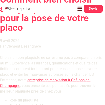
son plaquiste ? Guide
Devis
pour la pose de votre
placo
9 avril 2026
Par Clément Desanghère
Choisir un bon plaquiste ne se résume pas à comparer un prix
au m². Expérience, assurances, qualifications et qualité des
finitions comptent tout autant pour réussir la pose de votre
placo et éviter les mauvaises surprises sur le chantier. BS
Entreprise, notre
entreprise de rénovation à Châlons-en-
Champagne
, vous présente ces points clés pour
trouver le
meilleur plaquiste près de chez vous
:
Rôle du plaquiste