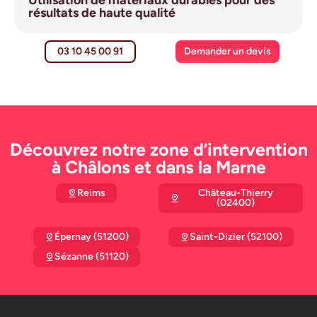
résultats de haute qualité
03 10 45 00 91
Demander un devis
Découvrez notre zone d’intervention
à Châlons et dans la Marne
Reims
Château-Thierry
(02400)
Épernay (51200)
Saint-Dizier (52100)
Sézanne (51120)