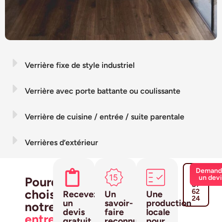
Verrière fixe de style industriel
Verrière avec porte battante ou coulissante
Verrière de cuisine / entrée / suite parentale
Verrières d’extérieur
03
Demand
26
un dev
Pourquoi
87
choisir
62
Recevez
Un
Une
24
un
savoir-
production
notre
devis
faire
locale
entreprise
gratuit
reconnu
pour