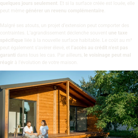
quelques jours seulement
. Et si la surface créée est louée, elle
peut même
générer un revenu complémentaire
.
Malgré ses atouts, un projet d’extension peut comporter des
contraintes. L’agrandissement déclenche souvent
une taxe
spécifique
liée à la nouvelle surface habitable. Le coût au m²
peut également s’avérer élevé, et
l’accès au crédit n’est pas
garanti
dans tous les cas. Par ailleurs,
le voisinage peut mal
réagir
à l’évolution de votre maison.