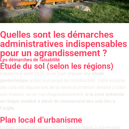
Quelles sont les démarches
administratives indispensables
pour un agrandissement ?
Les démarches de faisabilité
Étude du sol (selon les régions)
Depuis le 6 août 2020, la loi Élan impose une
étude
géotechnique
avant tout projet de construction. Cette analyse
des sols est requise lors de la vente d’un terrain destiné à bâtir
une maison, ou en cas d’agrandissement,
si la zone présente
un risque modéré à élevé de mouvement des sols liés à
l’argile.
Plan local d’urbanisme
Le plan local d’urbanisme (PLU) fixe les règles à suivre pour