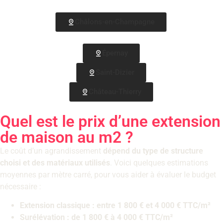
Châlons-en-Champagne
Épernay
Saint-Dizier
Château-Thierry
Quel est le prix d’une extension
de maison au m2 ?
Le coût d’un agrandissement
dépend du type de structure
choisi et des matériaux utilisés
. Voici quelques estimations
moyennes par mètre carré, pour vous aider à évaluer le budget
nécessaire :
Extension classique : entre 1 800 € et 4 000 € TTC/m²
Surélévation : de 1 800 € à 4 000 € TTC/m²