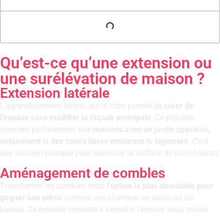
Qu’est-ce qu’une extension ou
une surélévation de maison ?
Extension latérale
L’agrandissement latéral, sur le côté, permet de
créer de
l’espace sans modifier la façade principale
. Ce procédé
convient parfaitement aux
maisons avec un jardin spacieux,
notamment si des zones libres entourent le logement
. C’est
une solution pratique pour optimiser la surface de votre habitat.
Aménagement de combles
Transformer les combles reste
l’option la plus abordable pour
gagner une pièce
, comme une chambre, un salon ou un
bureau. Ce procédé consiste à exploiter l’espace sous toiture.