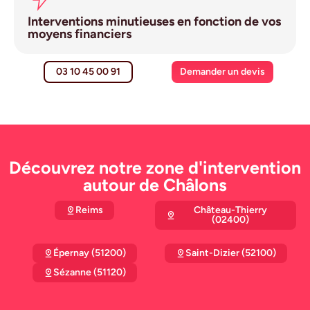
Interventions minutieuses en fonction de vos
moyens financiers
03 10 45 00 91
Demander un devis
Découvrez notre zone d'intervention
autour de Châlons
Reims
Château-Thierry
(02400)
Épernay (51200)
Saint-Dizier (52100)
Sézanne (51120)