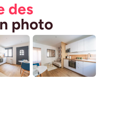
e des
en photo