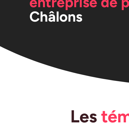
entreprise de 
Châlons
Les
té